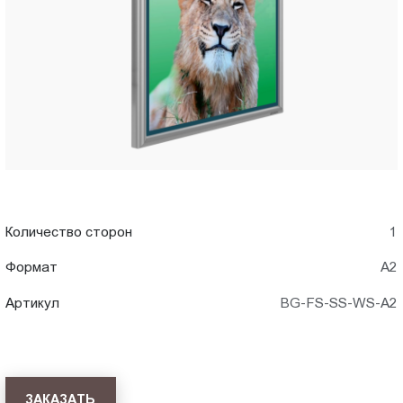
WS-
Пт.:
9.00-
A2)
18.00
Сб.,
в
Вс.:
выходной
Ставрополе
Количество сторон
1
Формат
А2
Артикул
BG-FS-SS-WS-A2
ЗАКАЗАТЬ