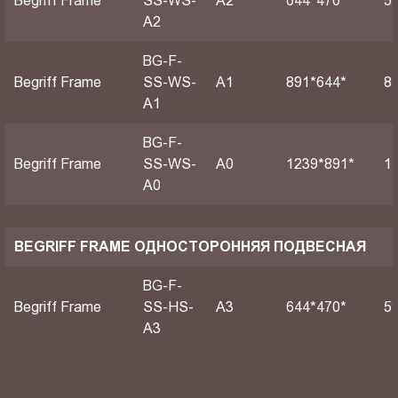
Begriff Frame
SS-WS-
A2
644*470*
5
A2
BG-F-
Begriff Frame
SS-WS-
А1
891*644*
8
A1
BG-F-
Begriff Frame
SS-WS-
А0
1239*891*
1
A0
BEGRIFF FRAME ОДНОСТОРОННЯЯ ПОДВЕСНАЯ
BG-F-
Begriff Frame
SS-HS-
A3
644*470*
5
A3