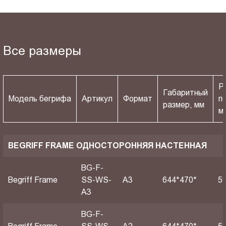
Все размеры
Р
Габаритный
Модель бегрифа
Артикул
Формат
п
размер, мм
м
BEGRIFF FRAME ОДНОСТОРОННЯЯ НАСТЕННАЯ
BG-F-
Begriff Frame
SS-WS-
A3
644*470*
5
A3
BG-F-