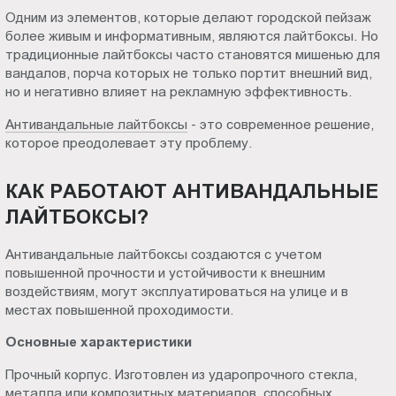
Пт.:
Одним из элементов, которые делают городской пейзаж
более живым и информативным, являются лайтбоксы. Но
9.00-
традиционные лайтбоксы часто становятся мишенью для
18.00
вандалов, порча которых не только портит внешний вид,
Сб.,
но и негативно влияет на рекламную эффективность.
Вс.:
выходной
Антивандальные лайтбоксы
- это современное решение,
которое преодолевает эту проблему.
КАК РАБОТАЮТ АНТИВАНДАЛЬНЫЕ
ЛАЙТБОКСЫ?
Антивандальные лайтбоксы создаются с учетом
повышенной прочности и устойчивости к внешним
воздействиям, могут эксплуатироваться на улице и в
местах повышенной проходимости.
Основные характеристики
Прочный корпус. Изготовлен из ударопрочного стекла,
металла или композитных материалов, способных