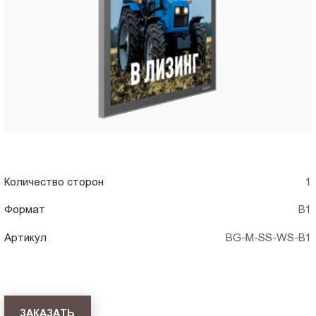
в
Пт.:
9.00-
Ставрополе
18.00
Сб.,
Вс.:
выходной
Количество сторон
1
Формат
В1
Артикул
BG-M-SS-WS-B1
ЗАКАЗАТЬ