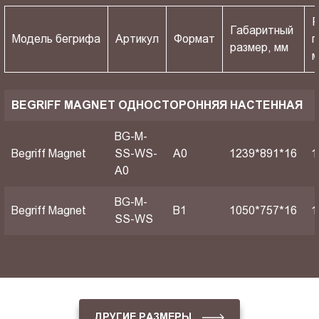
Р
Габаритный
Модель бегрифа
Артикул
Формат
п
размер, мм
BEGRIFF MAGNET ОДНОСТОРОННЯЯ НАСТЕННАЯ
BG-M-
Begriff Magnet
SS-WS-
A0
1239*891*16
1
A0
BG-M-
Begriff Magnet
B1
1050*757*16
1
SS-WS
ДРУГИЕ РАЗМЕРЫ