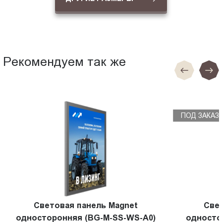
Рекомендуем так же
ПОД ЗАКАЗ
Световая панель Magnet
Све
односторонняя (BG-M-SS-WS-A0)
односто