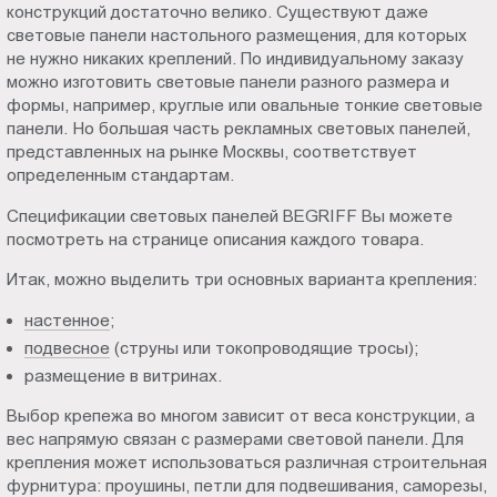
конструкций достаточно велико. Существуют даже
Пт.:
световые панели настольного размещения, для которых
9.00-
не нужно никаких креплений. По индивидуальному заказу
18.00
можно изготовить световые панели разного размера и
Сб.,
формы, например, круглые или овальные тонкие световые
Вс.:
панели. Но большая часть рекламных световых панелей,
представленных на рынке Москвы, соответствует
выходной
определенным стандартам.
Спецификации световых панелей BEGRIFF Вы можете
посмотреть на странице описания каждого товара.
Итак, можно выделить три основных варианта крепления:
настенное
;
подвесное
(струны или токопроводящие тросы);
размещение в витринах.
Выбор крепежа во многом зависит от веса конструкции, а
вес напрямую связан с размерами световой панели. Для
крепления может использоваться различная строительная
фурнитура: проушины, петли для подвешивания, саморезы,