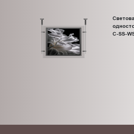
Светова
односто
C-SS-WS