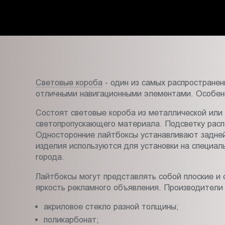
Пт.:
9.00-
18.00
Сб.,
Вс.:
выходной
Световые короба
- один из самых распространен
отличными навигационными элементами. Особенн
Состоят световые короба из металлической или 
светопропускающего материала. Подсветку распо
Односторонние лайтбоксы устанавливают задней
изделия используются для установки на специа
города.
Лайтбоксы могут представлять собой плоские и 
яркость рекламного объявления. Производители
акриловое стекло разной толщины;
поликарбонат;