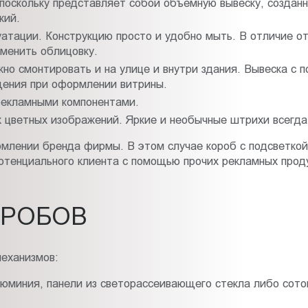
поскольку представляет собой объемную вывеску, созданн
кий.
уатации. Конструкцию просто и удобно мыть. В отличие от
менить облицовку.
но смонтировать и на улице и внутри здания. Вывеска с п
щения при оформлении витрины.
рекламными компонентами.
 цветных изображений. Яркие и необычные штрихи всегда 
млении бренда фирмы. В этом случае короб с подсветкой 
отенциального клиента с помощью прочих рекламных проду
ОРОБОВ
еханизмов:
люминия, панели из светорассеивающего стекла либо сот