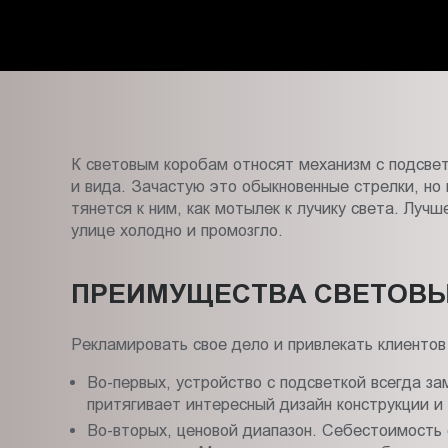
Пт.:
9.00-
18.00
Сб.,
Вс.:
выходной
К световым коробам относят механизм с подсвет
и вида. Зачастую это обыкновенные стрелки, но
тянется к ним, как мотылек к лучику света. Луч
улице холодно и промозгло.
ПРЕИМУЩЕСТВА СВЕТОВЫ
Рекламировать свое дело и привлекать клиенто
Во-первых, устройство с подсветкой всегда за
притягивает интересный дизайн конструкции и
Во-вторых, ценовой диапазон. Себестоимость 