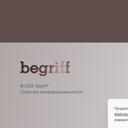
Я ознакомлен(-на) и согласен(-на) с
политикой кон
© 2026. Begriff
Политика конфиденциальности
Продол
файлов
изменит