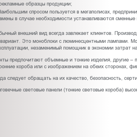
рекламные образцы продукции;
аибольшим спросом пользуется в мегаполисах, предприни
амены в случае необходимости устанавливаются сменные п
обычный внешний вид всегда завлекает клиентов. Произво
вариант. Это моноблоки с люминесцентными лампами. Мо
ксплуатации, незаменимый помощник в экономии затрат н
нты предпочитают объемные и тонкие изделия, другие –
ронние короба или с изображением на обеих сторонах, ф
да следует обращать на их качество, безопасность, сер
овечные световые панели (тонкие световые короба) высок