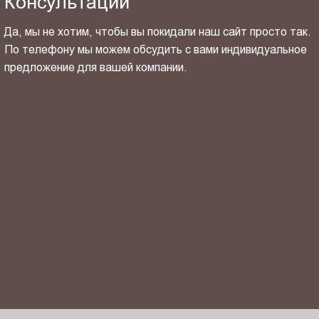
Консультации
Да, мы не хотим, чтобы вы покидали наш сайт просто так.
По телефону мы можем обсудить с вами индивидуальное
предложение для вашей компании.
ОТПРАВИТЬ СВОЙ КОНТАКТ
Я ознакомлен(-на) и согласен(-на) с
политикой
конфиденциальности
и даю своё
согласие
на обработку
персональных данных.