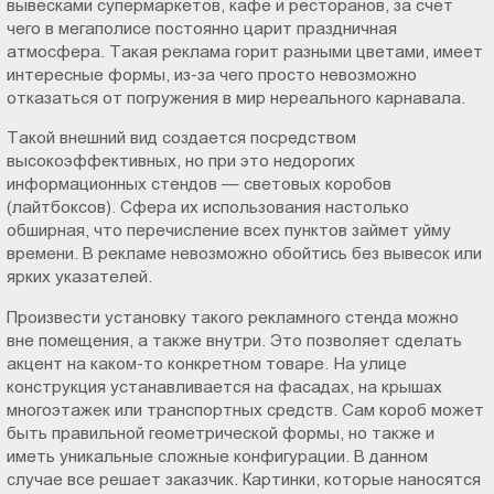
вывесками супермаркетов, кафе и ресторанов, за счет
Новороссийске
Пт.:
чего в мегаполисе постоянно царит праздничная
9.00-
атмосфера. Такая реклама горит разными цветами, имеет
18.00
интересные формы, из-за чего просто невозможно
отказаться от погружения в мир нереального карнавала.
Сб.,
Вс.:
Такой внешний вид создается посредством
выходной
высокоэффективных, но при это недорогих
информационных стендов — световых коробов
(лайтбоксов). Сфера их использования настолько
обширная, что перечисление всех пунктов займет уйму
времени. В рекламе невозможно обойтись без вывесок или
ярких указателей.
Произвести установку такого рекламного стенда можно
вне помещения, а также внутри. Это позволяет сделать
акцент на каком-то конкретном товаре. На улице
конструкция устанавливается на фасадах, на крышах
многоэтажек или транспортных средств. Сам короб может
быть правильной геометрической формы, но также и
иметь уникальные сложные конфигурации. В данном
случае все решает заказчик. Картинки, которые наносятся