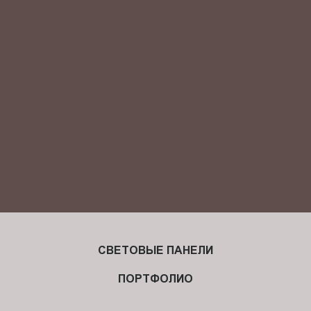
Я ознакомлен(-на) и согласен(-на) с
политикой
конфиденциальности
и даю своё
согласие
на обработку
персональных данных.
СВЕТОВЫЕ ПАНЕЛИ
ПОРТФОЛИО