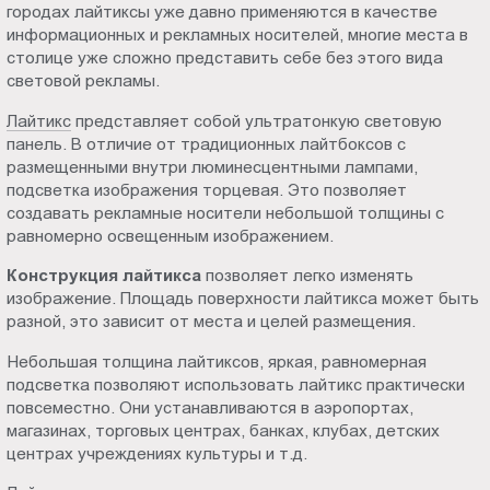
городах лайтиксы уже давно применяются в качестве
Пт.:
информационных и рекламных носителей, многие места в
9.00-
столице уже сложно представить себе без этого вида
18.00
световой рекламы.
Сб.,
Лайтикс
представляет собой ультратонкую световую
Вс.:
панель. В отличие от традиционных лайтбоксов с
выходной
размещенными внутри люминесцентными лампами,
подсветка изображения торцевая. Это позволяет
создавать рекламные носители небольшой толщины с
равномерно освещенным изображением.
Конструкция лайтикса
позволяет легко изменять
изображение. Площадь поверхности лайтикса может быть
разной, это зависит от места и целей размещения.
Небольшая толщина лайтиксов, яркая, равномерная
подсветка позволяют использовать лайтикс практически
повсеместно. Они устанавливаются в аэропортах,
магазинах, торговых центрах, банках, клубах, детских
центрах учреждениях культуры и т.д.