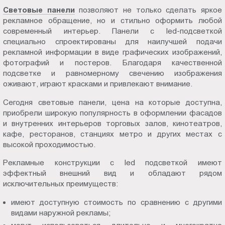
Пт.:
Световые панели
позволяют не только сделать яркое
рекламное обращение, но и стильно оформить любой
9.00-
современный интерьер. Панели с led-подсветкой
18.00
специально спроектированы для наилучшей подачи
Сб.,
рекламной информации в виде графических изображений,
Вс.:
фотографий и постеров. Благодаря качественной
выходной
подсветке и равномерному свечению изображения
оживают, играют красками и привлекают внимание.
Сегодня световые панели, цена на которые доступна,
приобрели широкую популярность в оформлении фасадов
и внутренних интерьеров торговых залов, кинотеатров,
кафе, ресторанов, станциях метро и других местах с
высокой проходимостью.
Рекламные конструкции с led подсветкой имеют
эффектный внешний вид и обладают рядом
исключительных преимуществ:
имеют доступную стоимость по сравнению с другими
видами наружной рекламы;