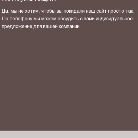
Да, мы не хотим, чтобы вы покидали наш сайт просто так.
По телефону мы можем обсудить с вами индивидуальное
предложение для вашей компании.
ОТПРАВИТЬ СВОЙ КОНТАКТ
Я ознакомлен(-на) и согласен(-на) с
политикой
конфиденциальности
и даю своё
согласие
на обработку
персональных данных.