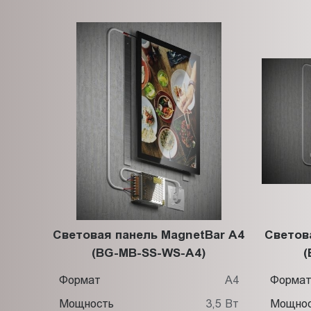
Световая панель MagnetBar A4
Светов
(BG-MB-SS-WS-A4)
(
Формат
A4
Форма
Мощность
3,5 Вт
Мощно