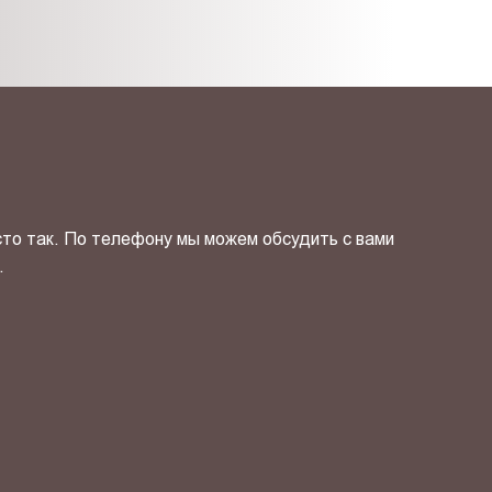
сто так. По телефону мы можем обсудить с вами
.
ОТПРАВИТЬ СВОЙ КОНТ
фиденциальности
и даю своё
согласие
на обработку персональн