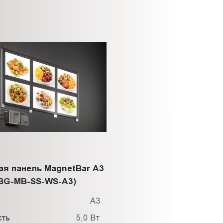
ая панель MagnetBar А3
BG-MB-SS-WS-A3)
т
A3
сть
5,0 Вт