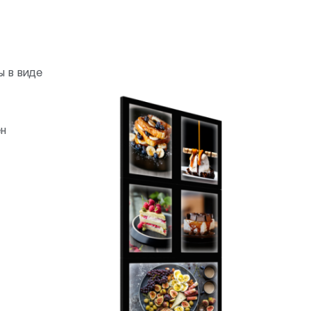
ы в виде
ен