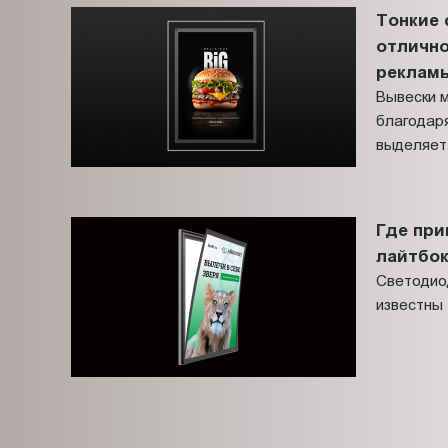
Тонкие 
отлично
рекламы
Вывески 
благодаря
выделяет 
Где при
лайтбо
Светодио
известны 