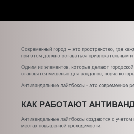
Пт.:
9.00-
18.00
Сб.,
Вс.:
выходной
Современный город – это пространство, где каж
при этом должно оставаться привлекательным и
Одним из элементов, которые делают городской
становятся мишенью для вандалов, порча которы
Антивандальные лайтбоксы
- это современное р
КАК РАБОТАЮТ АНТИВАН
Антивандальные лайтбоксы создаются с учетом п
местах повышенной проходимости.