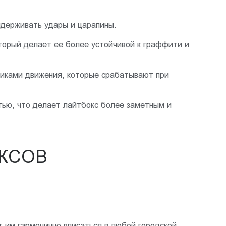
ыдерживать удары и царапины.
торый делает ее более устойчивой к граффити и
иками движения, которые срабатывают при
ью, что делает лайтбокс более заметным и
КСОВ
т им гармонично вписаться в любой городской