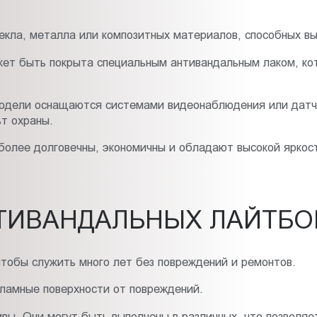
текла, металла или композитных материалов, способных в
ет быть покрыта специальным антивандальным лаком, ко
модели оснащаются системами видеонаблюдения или датч
ьт охраны.
олее долговечны, экономичны и обладают высокой яркост
ТИВАНДАЛЬНЫХ ЛАЙТБО
тобы служить много лет без повреждений и ремонтов.
амные поверхности от повреждений.
ивы. Они могут быть выполнены в различных, что позволяе