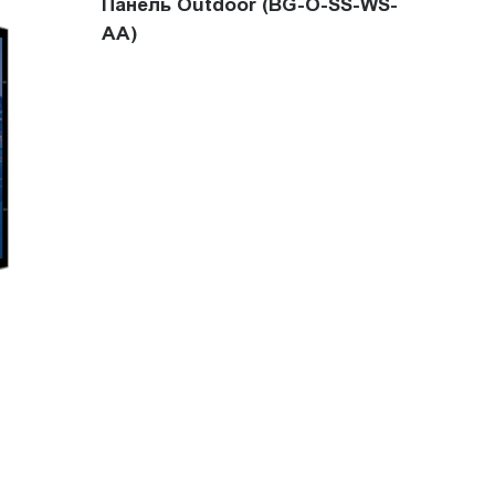
Панель Outdoor (BG-O-SS-WS-
AA)