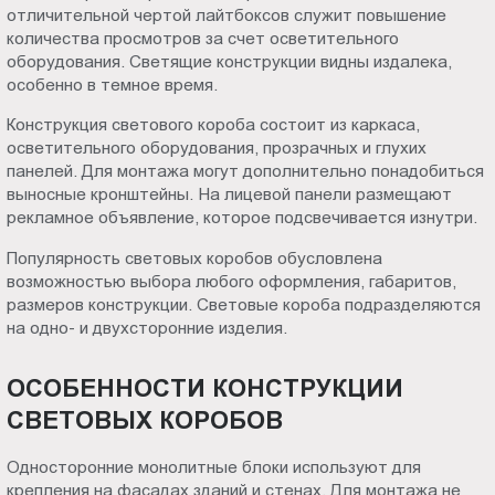
отличительной чертой лайтбоксов служит повышение
Пт.:
количества просмотров за счет осветительного
9.00-
оборудования. Светящие конструкции видны издалека,
18.00
особенно в темное время.
Сб.,
Конструкция светового короба состоит из каркаса,
Вс.:
осветительного оборудования, прозрачных и глухих
выходной
панелей. Для монтажа могут дополнительно понадобиться
выносные кронштейны. На лицевой панели размещают
рекламное объявление, которое подсвечивается изнутри.
Популярность световых коробов обусловлена
возможностью выбора любого оформления, габаритов,
размеров конструкции. Световые короба подразделяются
на одно- и двухсторонние изделия.
ОСОБЕННОСТИ КОНСТРУКЦИИ
СВЕТОВЫХ КОРОБОВ
Односторонние монолитные блоки используют для
крепления на фасадах зданий и стенах. Для монтажа не