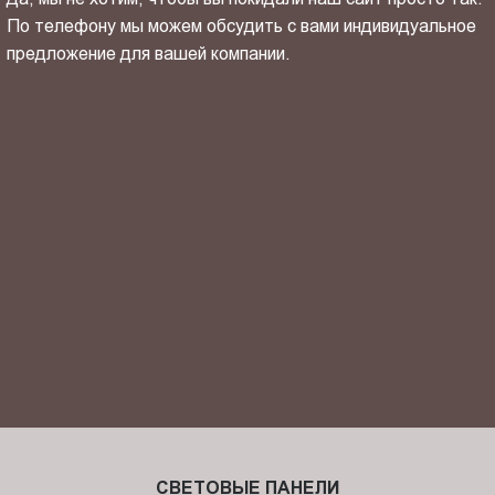
По телефону мы можем обсудить с вами индивидуальное
предложение для вашей компании.
ОТПРАВИТЬ СВОЙ КОНТАКТ
Я ознакомлен(-на) и согласен(-на) с
политикой
конфиденциальности
и даю своё
согласие
на обработку
персональных данных.
СВЕТОВЫЕ ПАНЕЛИ