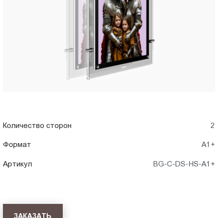
A1+)
Пт.:
9.00-
в
18.00
Сб.,
Хабаровск
Вс.:
выходной
Количество сторон
2
Формат
А1+
Артикул
BG-C-DS-HS-A1+
ЗАКАЗАТЬ