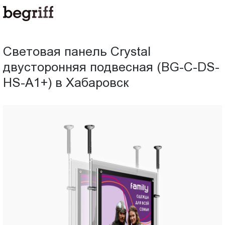
ООО
Световая
"Компания
Бегрифф"
панель
Россия
Световая панель Crystal
Свердловская
Crystal
двусторонняя подвесная (BG-C-DS-
обл.
620016
HS-A1+) в Хабаровск
двусторонняя
г.
Екатеринбург
подвесная
ул.
Амундсена,
(BG-
д.
107,
C-
оф.
707
DS-
sales@begriff.ru
+73433454747
HS-
RUB
Пн.-