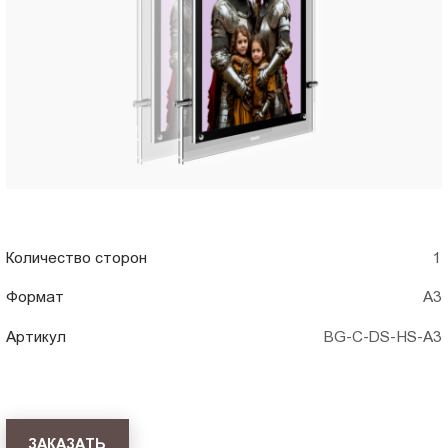
A3)
Пт.:
9.00-
в
18.00
Сб.,
Хабаровск
Вс.:
выходной
Количество сторон
1
Формат
А3
Артикул
BG-C-DS-HS-A3
ЗАКАЗАТЬ