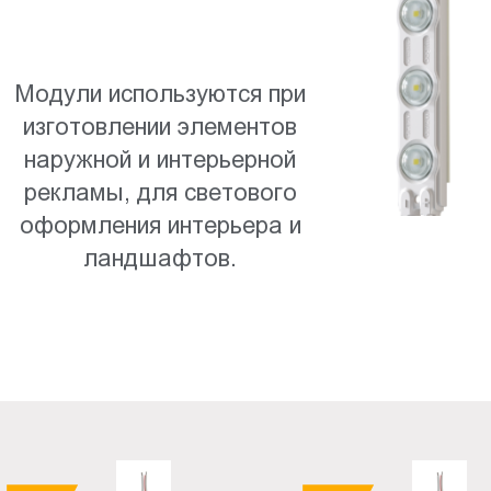
Пт.:
9.00-
18.00
Модули используются при
Сб.,
изготовлении элементов
Вс.:
выходной
наружной и интерьерной
рекламы, для светового
оформления интерьера и
ландшафтов.