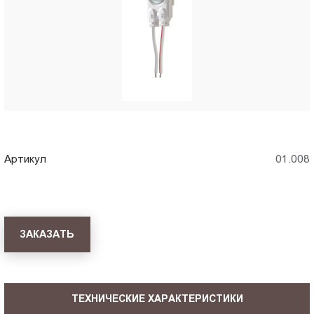
Пт.:
9.00-
18.00
Сб.,
Вс.:
выходной
Артикул
01.008
ЗАКАЗАТЬ
ТЕХНИЧЕСКИЕ ХАРАКТЕРИСТИКИ