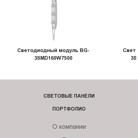
Cветодиодный модуль BG-
Свет
3SMD160W7500
3S
СВЕТОВЫЕ ПАНЕЛИ
ПОРТФОЛИО
О компании