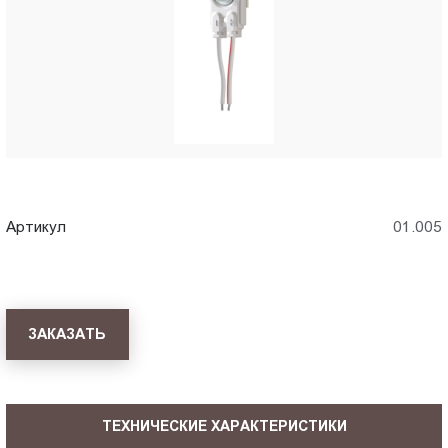
Пт.:
9.00-
18.00
Сб.,
Вс.:
выходной
Артикул
01.005
ЗАКАЗАТЬ
ТЕХНИЧЕСКИЕ ХАРАКТЕРИСТИКИ