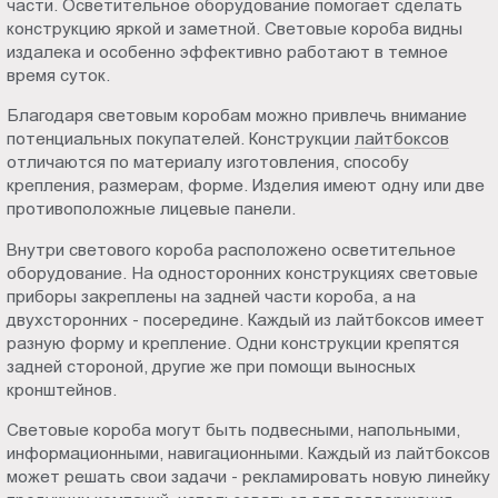
части. Осветительное оборудование помогает сделать
Пт.:
конструкцию яркой и заметной. Световые короба видны
9.00-
издалека и особенно эффективно работают в темное
18.00
время суток.
Сб.,
Благодаря световым коробам можно привлечь внимание
Вс.:
потенциальных покупателей. Конструкции
лайтбоксов
выходной
отличаются по материалу изготовления, способу
крепления, размерам, форме. Изделия имеют одну или две
противоположные лицевые панели.
Внутри светового короба расположено осветительное
оборудование. На односторонних конструкциях световые
приборы закреплены на задней части короба, а на
двухсторонних - посередине. Каждый из лайтбоксов имеет
разную форму и крепление. Одни конструкции крепятся
задней стороной, другие же при помощи выносных
кронштейнов.
Световые короба могут быть подвесными, напольными,
информационными, навигационными. Каждый из лайтбоксов
может решать свои задачи - рекламировать новую линейку