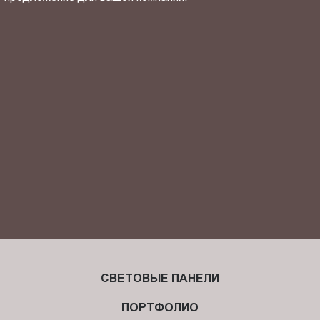
ОТПРАВИТЬ СВОЙ КОНТАКТ
Я ознакомлен(-на) и согласен(-на) с
политикой
конфиденциальности
и даю своё
согласие
на обработку
персональных данных.
СВЕТОВЫЕ ПАНЕЛИ
ПОРТФОЛИО