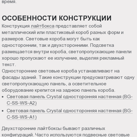
время.
Пт.:
9.00-
ОСОБЕННОСТИ КОНСТРУКЦИИ
18.00
Конструкция
лайтбокса
представляет собой
Сб.,
металлический или пластиковый короб разных форм и
Вс.:
размеров. Световые короба могут быть как
выходной
односторонним, так и двухсторонними. Подсветка
размещается внутри короба, светопропускающие панели
хорошо пропускают ее излучение, выделяя рекламный
текст.
Односторонние световые короба устанавливают на
фасады зданий. Такие конструкции предусматривают одну
светопропускающую панель, а осветительное
оборудование крепится на заднюю панель короба.
Световая панель Crystal односторонняя настенная (BG-
C-SS-WS-A2)
Световая панель Crystal односторонняя настенная (BG-
C-SS-WS-A1)
Двухсторонние лайтбоксы бывают различных
конфигураций. Часто используются подвесные световые