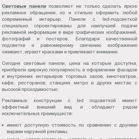
Пт.:
Световые панели
позволяют не только сделать яркое
рекламное обращение, но и стильно оформить любой
9.00-
современный интерьер. Панели с led-подсветкой
18.00
специально спроектированы для наилучшей подачи
Сб.,
рекламной информации в виде графических изображений,
Вс.:
фотографий и постеров. Благодаря качественной
выходной
подсветке и равномерному свечению изображения
оживают, играют красками и привлекают внимание.
Сегодня световые панели, цена на которые доступна,
приобрели широкую популярность в оформлении фасадов
и внутренних интерьеров торговых залов, кинотеатров,
кафе, ресторанов, станциях метро и других местах с
высокой проходимостью.
Рекламные конструкции с led подсветкой имеют
эффектный внешний вид и обладают рядом
исключительных преимуществ:
имеют доступную стоимость по сравнению с другими
видами наружной рекламы;