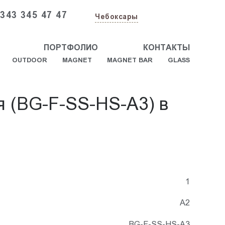
 343 345 47 47
Чебоксары
ПОРТФОЛИО
КОНТАКТЫ
OUTDOOR
MAGNET
MAGNET BAR
GLASS
я (BG-F-SS-HS-A3) в
1
А2
BG-F-SS-HS-A3