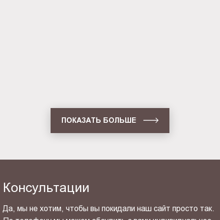
односторонняя настенная (BG-
C-SS-WS-A2)
Световая панель Crystal
односторонняя настенная (BG-
C-SS-WS-A1)
ПОКАЗАТЬ БОЛЬШЕ
Консультации
Да, мы не хотим, чтобы вы покидали наш сайт просто так.