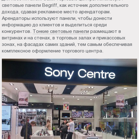
световые панели Begriff, как источник дополнительного
Пт.:
дохода, сдавая рекламное место арендаторам.
9.00-
Арендаторы используют панели, чтобы донести
18.00
информацию до клиентов и выделиться среди
Сб.,
конкурентов.
Тонкие световые панели
размещают в
Вс.:
витринах и на стенах, в торговых залах и прикассовых
выходной
зонах, на фасадах самих зданий, тем самым обеспечивая
комплексное оформление торгового центра.