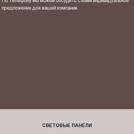
По телефону мы можем обсудить с вами индивидуальное
предложение для вашей компании.
ОТПРАВИТЬ СВОЙ КОНТАКТ
Я ознакомлен(-на) и согласен(-на) с
политикой
конфиденциальности
и даю своё
согласие
на обработку
персональных данных.
СВЕТОВЫЕ ПАНЕЛИ