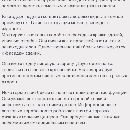
Пт.:
помогает сделать заметным и ярким лицевые панели.
9.00-
Благодаря подсветке лайтбоксы хорошо видны в темное
18.00
время суток. Такие конструкции можно разглядеть
Сб.,
издалека.
Вс.:
Монтируют световые короба на фасады и крыши зданий,
выходной
уличные столбы. Они видны как с проезжей части, так и
пешеходных зон. Односторонние лайтбоксы монтируются
к фасадам зданий.
Они имеют одну лицевую сторону. Двусторонние же
крепятся на выносные кронштейны. Благодаря двум
противоположным лицевым панелям они заметны с разных
сторон.
Некоторые лайтбоксы выполняют навигационные функции.
Они указывают направление до торговой точки и
информируют о расстоянии до нее. Информационные
световые короба часто работают внутри торгово-
развлекательных центров. Они предоставляют важную
информацию потенциальным клиентам.