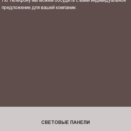
По телефону мы можем обсудить с вами индивидуальное
предложение для вашей компании.
ОТПРАВИТЬ СВОЙ КОНТАКТ
Я ознакомлен(-на) и согласен(-на) с
политикой
конфиденциальности
и даю своё
согласие
на обработку
персональных данных.
СВЕТОВЫЕ ПАНЕЛИ