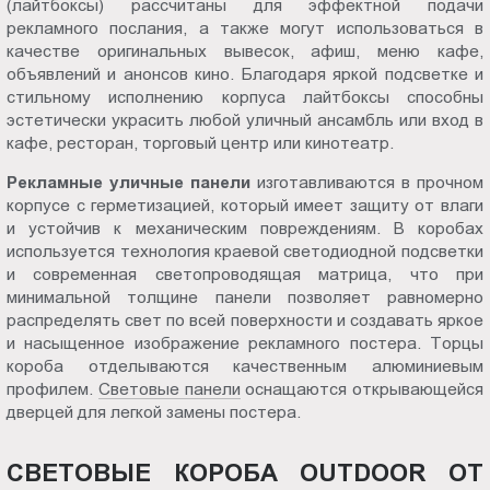
(лайтбоксы) рассчитаны для эффектной подачи
Пт.:
рекламного послания, а также могут использоваться в
9.00-
качестве оригинальных вывесок, афиш, меню кафе,
18.00
объявлений и анонсов кино. Благодаря яркой подсветке и
стильному исполнению корпуса лайтбоксы способны
Сб.,
эстетически украсить любой уличный ансамбль или вход в
Вс.:
кафе, ресторан, торговый центр или кинотеатр.
выходной
Рекламные уличные
панели
изготавливаются в прочном
корпусе с герметизацией, который имеет защиту от влаги
и устойчив к механическим повреждениям. В коробах
используется технология краевой светодиодной подсветки
и современная светопроводящая матрица, что при
минимальной толщине панели позволяет равномерно
распределять свет по всей поверхности и создавать яркое
и насыщенное изображение рекламного постера. Торцы
короба отделываются качественным алюминиевым
профилем.
Световые панели
оснащаются открывающейся
дверцей для легкой замены постера.
СВЕТОВЫЕ КОРОБА OUTDOOR ОТ