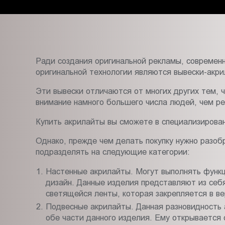
Пт.:
9.00-
18.00
Сб.,
Вс.:
Ради создания оригинальной рекламы, современ
выходной
оригинальной технологии являются вывески-акри
Эти вывески отличаются от многих других тем, 
внимание намного большего числа людей, чем ре
Купить акрилайты вы сможете в специализирован
Однако, прежде чем делать покупку нужно разоб
подразделять на следующие категории:
Настенные акрилайты. Могут выполнять функци
дизайн. Данные изделия представляют из себ
светящейся ленты, которая закрепляется в ве
Подвесные акрилайты. Данная разновидность 
обе части данного изделия. Ему открывается 