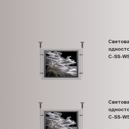
Светова
односто
C-SS-WS
Светова
односто
C-SS-WS