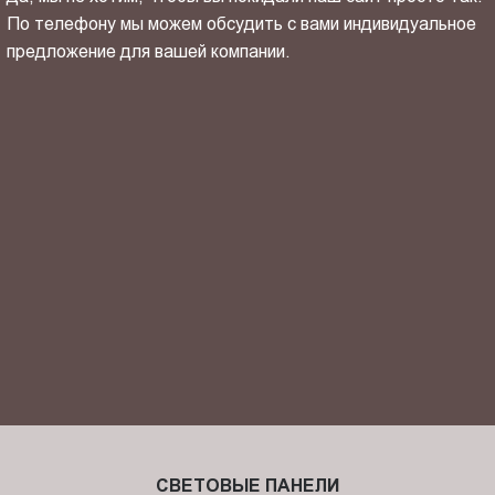
По телефону мы можем обсудить с вами индивидуальное
предложение для вашей компании.
ОТПРАВИТЬ СВОЙ КОНТАКТ
Я ознакомлен(-на) и согласен(-на) с
политикой
конфиденциальности
и даю своё
согласие
на обработку
персональных данных.
СВЕТОВЫЕ ПАНЕЛИ