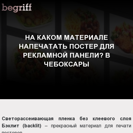
ООО
На
"Компания
Бегрифф"
каком
Россия
Свердловская
материале
НА КАКОМ МАТЕРИАЛЕ
обл.
НАПЕЧАТАТЬ ПОСТЕР ДЛЯ
620016
напечатать
г.
РЕКЛАМНОЙ ПАНЕЛИ? В
Екатеринбург
постер
ЧЕБОКСАРЫ
ул.
Амундсена,
для
д.
107,
рекламной
оф.
707
панели?
sales@begriff.ru
+73433454747
Светорассеивающая пленка без клеевого слоя
в
RUB
Бэклит (backlit)
– прекрасный материал для печати
Пн.-
постеров.