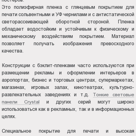
Чебоксары
Пт.:
Это полиэфирная пленка с глянцевым покрытием для
9.00-
печати сольвентными и УФ чернилами и с антистатической
18.00
светорассеивающей оборотной стороной. Пленка
Сб.,
обладает водостойким и устойчивым к физическому и
Вс.:
механическому воздействиям покрытием. Материал
выходной
позволяет получать изображения превосходного
качества.
Конструкции с бэклит-пленками часто используются при
размещении рекламы и оформлении интерьеров в
аэропортах, бизнес и торговых центрах, супермаркетах,
магазинах, игровых залах, кинотеатрах, культурно-
развлекательных заведениях и т.д.
Тонкие световые
панели Crystal
и других серий могут широко
использоваться как в рекламных, так и в информационных
целях.
Специальное покрытие для печати и высокая