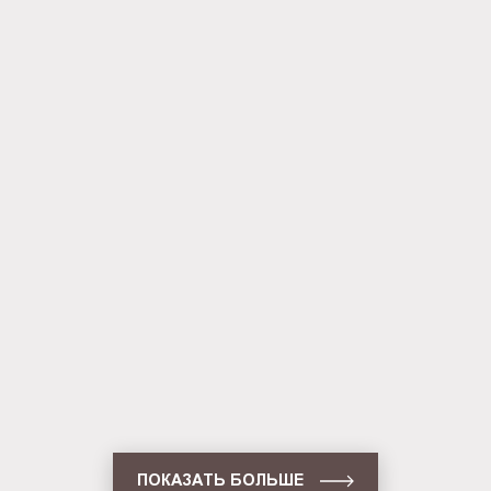
Панель Outdoor (BG-O-SS-WS-A1)
Панель Outdoor (BG-O-SS-WS-A0)
ПОКАЗАТЬ БОЛЬШЕ