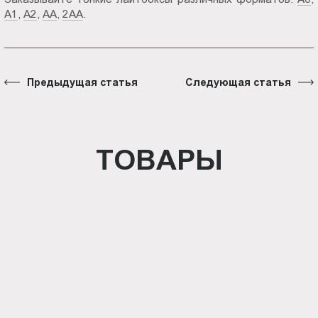
А1
,
А2
,
АА
,
2АА
.
Предыдущая статья
Следующая статья
ТОВАРЫ
Световая панель Crystal
односторонняя настенная (BG-
C-SS-WS-A5)
Панель Outdoor (BG-O-SS-WS-A2)