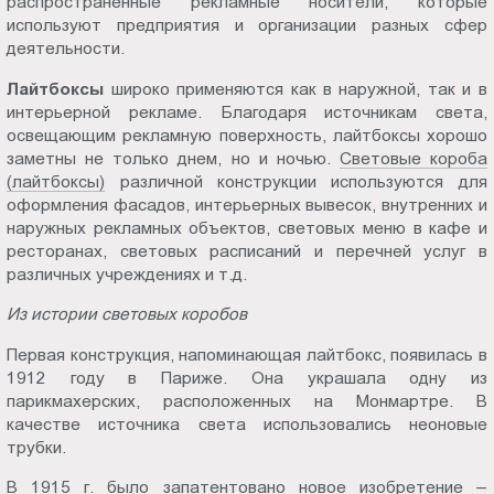
распространенные рекламные носители, которые
Пт.:
используют предприятия и организации разных сфер
9.00-
деятельности.
18.00
Лайтбоксы
широко применяются как в наружной, так и в
Сб.,
интерьерной рекламе. Благодаря источникам света,
Вс.:
освещающим рекламную поверхность, лайтбоксы хорошо
выходной
заметны не только днем, но и ночью.
Световые коробa
(лайтбоксы)
различной конструкции используются для
оформления фасадов, интерьерных вывесок, внутренних и
наружных рекламных объектов, световых меню в кафе и
ресторанах, световых расписаний и перечней услуг в
различных учреждениях и т.д.
Из истории световых коробов
Первая конструкция, напоминающая лайтбокс, появилась в
1912 году в Париже. Она украшала одну из
парикмахерских, расположенных на Монмартре. В
качестве источника света использовались неоновые
трубки.
В 1915 г. было запатентовано новое изобретение –