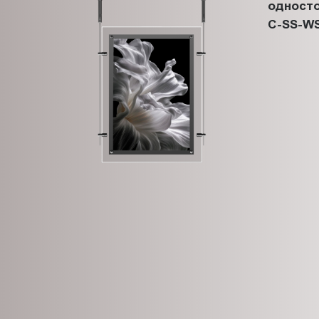
односто
C-SS-WS