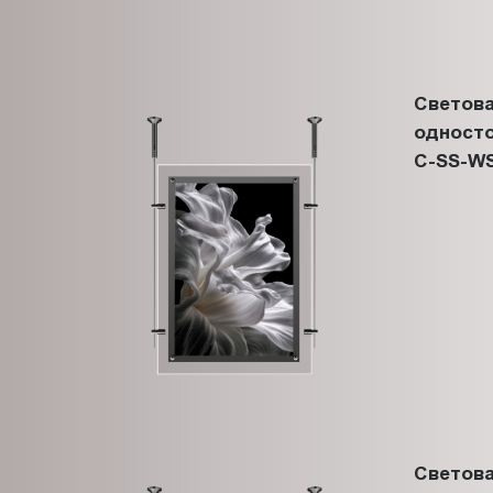
Светова
односто
C-SS-WS
Светова