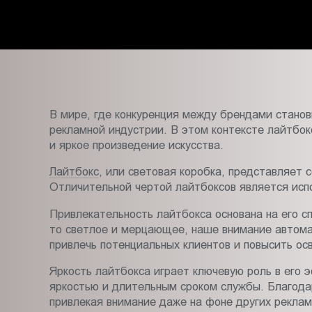
Пт.:
9.00-
18.00
Сб.,
Вс.:
выходной
В мире, где конкуренция между брендами станов
рекламной индустрии. В этом контексте лайтбок
и яркое произведение искусства.
Лайтбокс
, или световая коробка, представляет
Отличительной чертой лайтбоксов является испо
Привлекательность лайтбокса основана на его сп
то светлое и мерцающее, наше внимание автомат
привлечь потенциальных клиентов и повысить осв
Яркость лайтбокса играет ключевую роль в его
яркостью и длительным сроком службы. Благодар
привлекая внимание даже на фоне других реклам