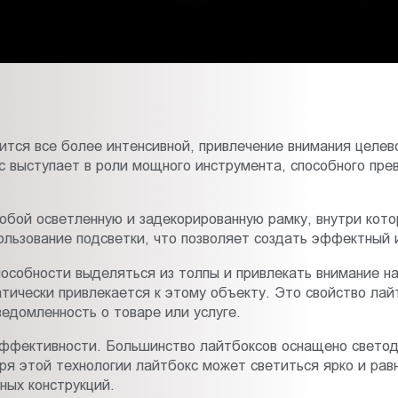
ится все более интенсивной, привлечение внимания целев
с выступает в роли мощного инструмента, способного пре
 собой осветленную и задекорированную рамку, внутри ко
льзование подсветки, что позволяет создать эффектный и
особности выделяться из толпы и привлекать внимание на
ически привлекается к этому объекту. Это свойство лайт
едомленность о товаре или услуге.
 эффективности. Большинство лайтбоксов оснащено свет
я этой технологии лайтбокс может светиться ярко и рав
ных конструкций.