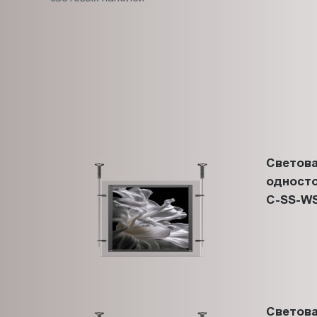
Светова
односто
C-SS-WS
Светова