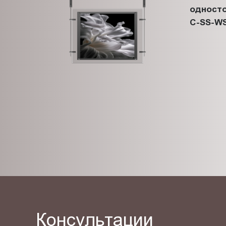
односто
C-SS-WS
Консультации