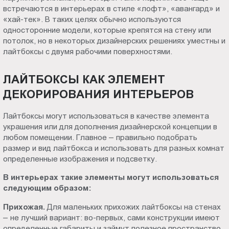
встречаются в интерьерах в стиле «лофт», «авангард» и
Пт.:
«хай-тек». В таких целях обычно используются
9.00-
односторонние модели, которые крепятся на стену или
18.00
потолок, но в некоторых дизайнерских решениях уместны и
Сб.,
лайтбоксы с двумя рабочими поверхностями.
Вс.:
выходной
ЛАЙТБОКСЫ КАК ЭЛЕМЕНТ
ДЕКОРИРОВАНИЯ ИНТЕРЬЕРОВ
Лайтбоксы могут использоваться в качестве элемента
украшения или для дополнения дизайнерской концепции в
любом помещении. Главное – правильно подобрать
размер и вид лайтбокса и использовать для разных комнат
определенные изображения и подсветку.
В интерьерах такие элементы могут использоваться
следующим образом:
Прихожая.
Для маленьких прихожих лайтбоксы на стенах
– не лучший вариант: во-первых, сами конструкции имеют
определенные габариты и займут полезное пространство,