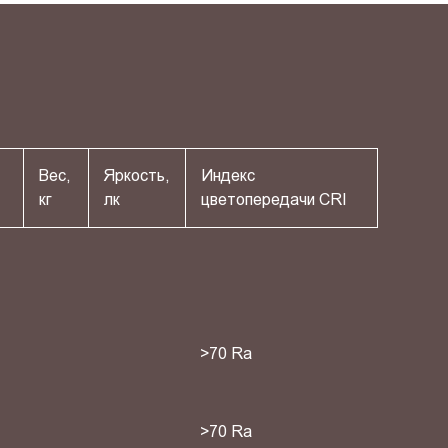
Вес,
Яркость,
Индекс
кг
лк
цветопередачи СRI
>70 Ra
>70 Ra