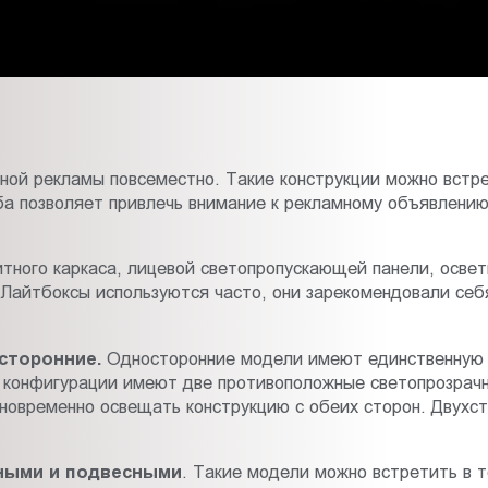
ной рекламы повсеместно. Такие конструкции можно встре
ба позволяет привлечь внимание к рекламному объявлению
итного каркаса, лицевой светопропускающей панели, осве
Лайтбоксы используются часто, они зарекомендовали себя
хсторонние.
Односторонние модели имеют единственную 
е конфигурации имеют две противоположные светопрозрач
дновременно освещать конструкцию с обеих сторон. Двухс
ными и подвесными
. Такие модели можно встретить в т