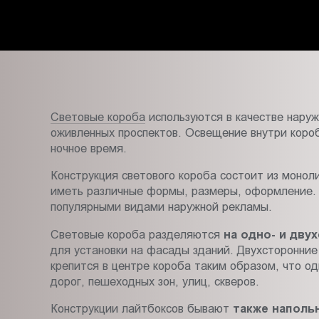
Пт.:
9.00-
18.00
Сб.,
Вс.:
выходной
Световые короба
используются в качестве наруж
оживленных проспектов. Освещение внутри коро
ночное время.
Конструкция светового короба состоит из монол
иметь различные формы, размеры, оформление. 
популярными видами наружной рекламы.
Световые короба разделяются
на одно- и дву
для установки на фасады зданий. Двухсторонни
крепится в центре короба таким образом, что о
дорог, пешеходных зон, улиц, скверов.
Конструкции лайтбоксов бывают
также наполь