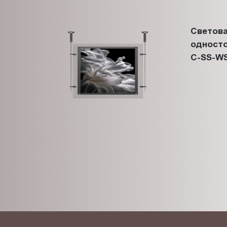
Светова
односто
C-SS-WS