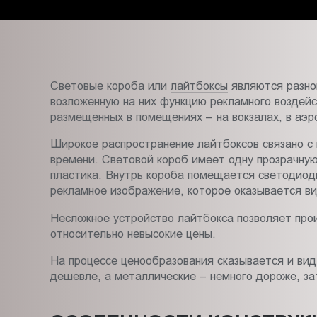
Пт.:
9.00-
18.00
Сб.,
Вс.:
Световые короба или
лайтбоксы
являются разно
выходной
возложенную на них функцию рекламного воздейс
размещенных в помещениях – на вокзалах, в аэр
Широкое распространение лайтбоксов связано с 
времени. Световой короб имеет одну прозрачную
пластика. Внутрь короба помещается светодиодн
рекламное изображение, которое оказывается в
Несложное устройство лайтбокса позволяет прои
относительно невысокие цены.
На процессе ценообразования сказывается и вид
дешевле, а металлические – немного дороже, за