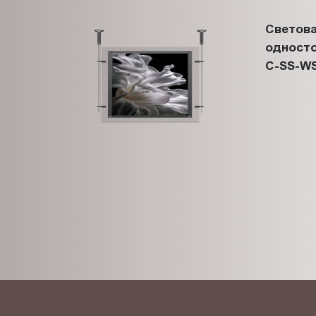
Светова
односто
C-SS-WS