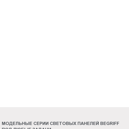
Пт.:
9.00-
18.00
Сб.,
Вс.:
выходной
МОДЕЛЬНЫЕ СЕРИИ СВЕТОВЫХ ПАНЕЛЕЙ BEGRIFF