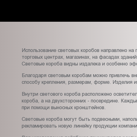
Пт.:
9.00-
18.00
Сб.,
Вс.:
выходной
Использование световых коробов направлено на 
торговых центрах, магазинах, на фасадах здани
Световые короба видны издалека и особенно эф
Благодаря световым коробам можно привлечь вн
способу крепления, размерам, форме. Изделия 
Внутри светового короба расположено осветител
короба, а на двухсторонних - посередине. Кажды
при помощи выносных кронштейнов.
Световые короба могут быть подвесными, напол
рекламировать новую линейку продукции компани