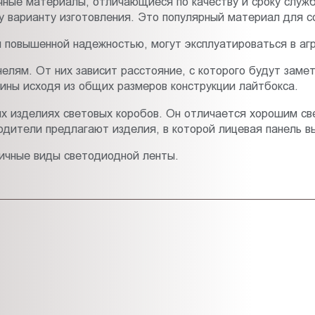
чные материалы, отличающиеся по качеству и сроку служ
у варианту изготовления. Это популярный материал для с
повышенной надежностью, могут эксплуатироваться в агре
елям. От них зависит расстояние, с которого будут зам
ины исходя из общих размеров конструкции лайтбокса.
их изделиях световых коробов. Он отличается хорошим 
дители предлагают изделия, в которой лицевая панель в
личные виды светодиодной ленты.