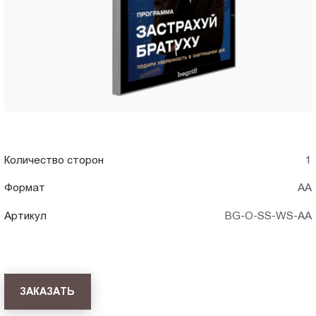
Пт.:
9.00-
18.00
Сб.,
Вс.:
выходной
Количество сторон
1
Формат
АА
Артикул
BG-O-SS-WS-AA
ЗАКАЗАТЬ