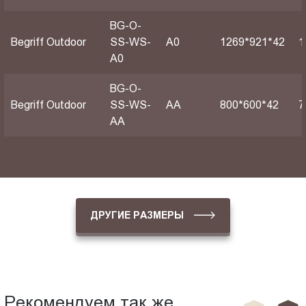
BG-O-
Begriff Outdoor
SS-WS-
А0
1269*921*42
1
A0
BG-O-
Begriff Outdoor
SS-WS-
АА
800*600*42
7
AA
ДРУГИЕ РАЗМЕРЫ
Рекомендуем так же