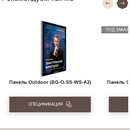
ПОД ЗАКАЗ
Панель Outdoor (BG-O-SS-WS-A2)
Панель O
СПЕЦИФИКАЦИЯ