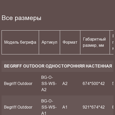
Все размеры
Р
Габаритный
Модель бегрифа
Артикул
Формат
п
размер, мм
BEGRIFF OUTDOOR ОДНОСТОРОННЯЯ НАСТЕННАЯ
BG-O-
Begriff Outdoor
SS-WS-
A2
674*500*42
5
A2
BG-O-
Begriff Outdoor
SS-WS-
A1
921*674*42
8
A1