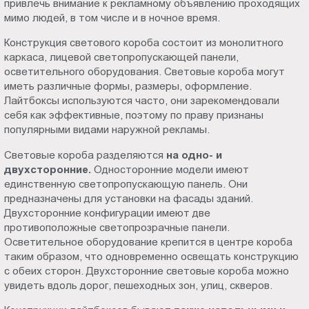
привлечь внимание к рекламному объявлению проходящих
Пт.:
мимо людей, в том числе и в ночное время.
9.00-
Конструкция светового короба состоит из монолитного
18.00
каркаса, лицевой светопропускающей панели,
Сб.,
осветительного оборудования. Световые короба могут
Вс.:
иметь различные формы, размеры, оформление.
выходной
Лайтбоксы используются часто, они зарекомендовали
себя как эффективные, поэтому по праву признаны
популярными видами наружной рекламы.
Световые короба разделяются
на одно- и
двухсторонние.
Односторонние модели имеют
единственную светопропускающую панель. Они
предназначены для установки на фасады зданий.
Двухсторонние конфигурации имеют две
противоположные светопрозрачные панели.
Осветительное оборудование крепится в центре короба
таким образом, что одновременно освещать конструкцию
с обеих сторон. Двухсторонние световые короба можно
увидеть вдоль дорог, пешеходных зон, улиц, скверов.