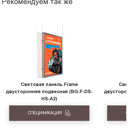
Рекомендуем так же
Световая панель Frame
Све
двусторонняя подвесная (BG-F-DS-
двусторо
HS-A2)
СПЕЦИФИКАЦИЯ