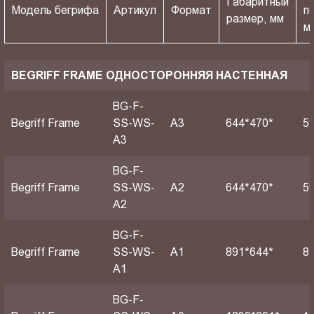
Габаритный
Модель бегрифа
Артикул
Формат
п
размер, мм
м
BEGRIFF FRAME ОДНОСТОРОННЯЯ НАСТЕННАЯ
BG-F-
Begriff Frame
SS-WS-
A3
644*470*
5
A3
BG-F-
Begriff Frame
SS-WS-
A2
644*470*
5
A2
BG-F-
Begriff Frame
SS-WS-
А1
891*644*
8
A1
BG-F-