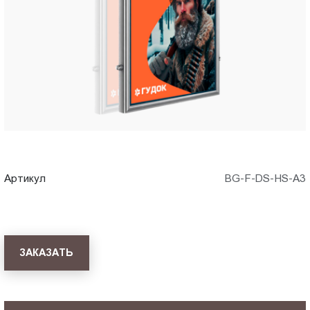
A3)
Пт.:
9.00-
в
18.00
Сб.,
Астрахани
Вс.:
выходной
Артикул
BG-F-DS-HS-A3
ЗАКАЗАТЬ