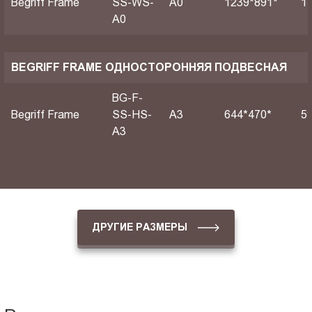
Begriff Frame
SS-WS-
А0
1239*891*
1
A0
BEGRIFF FRAME ОДНОСТОРОННЯЯ ПОДВЕСНАЯ
BG-F-
Begriff Frame
SS-HS-
A3
644*470*
5
A3
ДРУГИЕ РАЗМЕРЫ