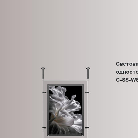
Светова
односто
C-SS-WS