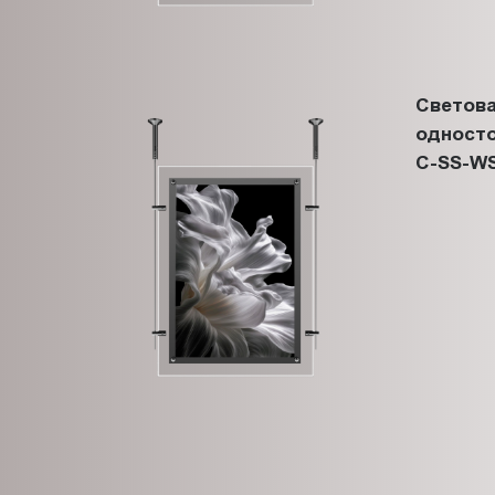
Светова
односто
C-SS-WS