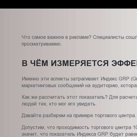
Пт.:
9.00-
18.00
Сб.,
Вс.:
Что самое важное в рекламе? Специалисты сошли
выходной
просматриваемо.
В ЧЁМ ИЗМЕРЯЕТСЯ ЭФФ
Именно эти аспекты затрагивает Индекс GRP (Gr
маркетинговых сообщений на аудиторию, котор
Как же рассчитать этот показатель? Для расчет
людей тех, кто мог его увидеть.
Давайте разберем на примере торгового центра.
Допустим, что проходимость торгового центра 1
значит, что показатель Индекса GRP будет раве