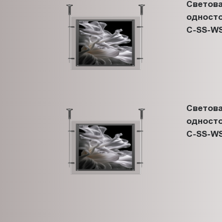
Светова
односто
C-SS-WS
Светова
односто
C-SS-WS