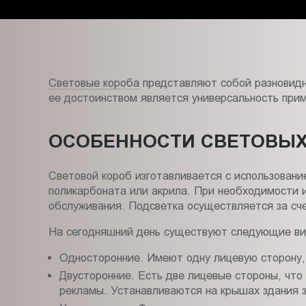
Пт.:
9.00-
18.00
Сб.,
Вс.:
Световые короба
представляют собой разновидно
выходной
ее достоинством является универсальность прим
ОСОБЕННОСТИ СВЕТОВЫХ
Световой короб изготавливается с использовани
поликарбоната или акрила. При необходимости и
обслуживания. Подсветка осуществляется за сче
На сегодняшний день существуют следующие ви
Односторонние. Имеют одну лицевую сторону,
Двусторонние. Есть две лицевые стороны, чт
рекламы. Устанавливаются на крышах здания з