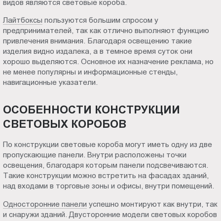
видов являются световые короба.
Пт.:
Лайтбоксы
пользуются большим спросом у
9.00-
предпринимателей, так как отлично выполняют функцию
18.00
привлечения внимания. Благодаря освещению такие
Сб.,
изделия видно издалека, а в темное время суток они
Вс.:
хорошо выделяются. Основное их назначение реклама, но
выходной
не менее популярны и информационные стенды,
навигационные указатели.
ОСОБЕННОСТИ КОНСТРУКЦИИ
СВЕТОВЫХ КОРОБОВ
По конструкции световые короба могут иметь одну из две
пропускающие панели. Внутри расположены точки
освещения, благодаря которым панели подсвечиваются.
Такие конструкции можно встретить на фасадах зданий,
над входами в торговые зоны и офисы, внутри помещений.
Односторонние панели
успешно монтируют как внутри, так
и снаружи зданий. Двусторонние модели световых коробов