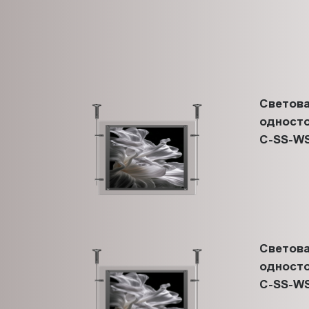
Светова
односто
C-SS-WS
Светова
односто
C-SS-WS