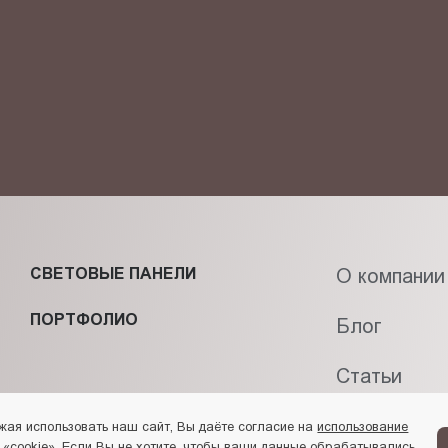
фиденциальности
и даю своё
согласие
на обработку персональн
СВЕТОВЫЕ ПАНЕЛИ
О компании
ПОРТФОЛИО
Блог
Статьи
Контакты
жая использовать наш сайт, Вы даёте согласие на
использование
 «cookie»
. Если Вы не хотите, чтобы ваши данные обрабатывались,