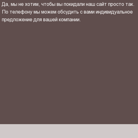
Да, мы не хотим, чтобы вы покидали наш сайт просто так.
По телефону мы можем обсудить с вами индивидуальное
предложение для вашей компании.
ОТПРАВИТЬ СВОЙ КОНТАКТ
Я ознакомлен(-на) и согласен(-на) с
политикой
конфиденциальности
и даю своё
согласие
на обработку
персональных данных.