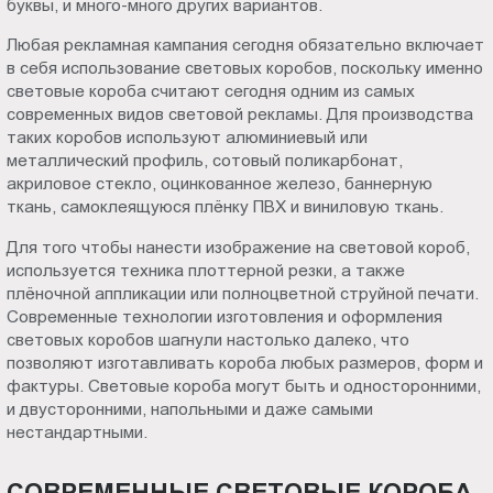
буквы, и много-много других вариантов.
Пт.:
Любая рекламная кампания сегодня обязательно включает
9.00-
в себя использование световых коробов, поскольку именно
18.00
световые короба считают сегодня одним из самых
Сб.,
современных видов световой рекламы. Для производства
Вс.:
таких коробов используют алюминиевый или
выходной
металлический профиль, сотовый поликарбонат,
акриловое стекло, оцинкованное железо, баннерную
ткань, самоклеящуюся плёнку ПВХ и виниловую ткань.
Для того чтобы нанести изображение на световой короб,
используется техника плоттерной резки, а также
плёночной аппликации или полноцветной струйной печати.
Современные технологии изготовления и оформления
световых коробов шагнули настолько далеко, что
позволяют изготавливать короба любых размеров, форм и
фактуры. Световые короба могут быть и односторонними,
и двусторонними, напольными и даже самыми
нестандартными.
СОВРЕМЕННЫЕ СВЕТОВЫЕ КОРОБА