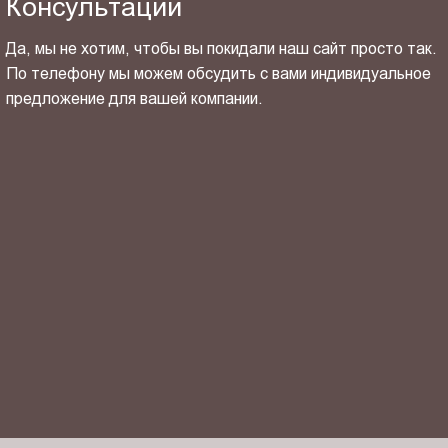
Консультации
Да, мы не хотим, чтобы вы покидали наш сайт просто так.
По телефону мы можем обсудить с вами индивидуальное
предложение для вашей компании.
ОТПРАВИТЬ СВОЙ КОНТАКТ
Я ознакомлен(-на) и согласен(-на) с
политикой
конфиденциальности
и даю своё
согласие
на обработку
персональных данных.