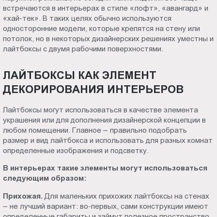
встречаются в интерьерах в стиле «лофт», «авангард» и
Пт.:
«хай-тек». В таких целях обычно используются
9.00-
односторонние модели, которые крепятся на стену или
18.00
потолок, но в некоторых дизайнерских решениях уместны и
Сб.,
лайтбоксы с двумя рабочими поверхностями.
Вс.:
выходной
ЛАЙТБОКСЫ КАК ЭЛЕМЕНТ
ДЕКОРИРОВАНИЯ ИНТЕРЬЕРОВ
Лайтбоксы могут использоваться в качестве элемента
украшения или для дополнения дизайнерской концепции в
любом помещении. Главное – правильно подобрать
размер и вид лайтбокса и использовать для разных комнат
определенные изображения и подсветку.
В интерьерах такие элементы могут использоваться
следующим образом:
Прихожая.
Для маленьких прихожих лайтбоксы на стенах
– не лучший вариант: во-первых, сами конструкции имеют
определенные габариты и займут полезное пространство,