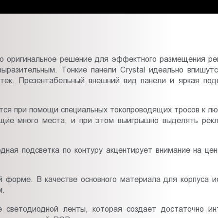
то оригинальное решение для эффектного размещения ре
выразительным. Тонкие панели Crystal идеально впишут
аптек. Презентабельный внешний вид панели и яркая по
тся при помощи специальных токопроводящих тросов к лю
ющие много места, и при этом выигрышно выделять рек
одная подсветка по контуру акцентирует внимание на ц
ой форме. В качестве основного материала для корпуса и
м.
де светодиодной ленты, которая создает достаточно ин