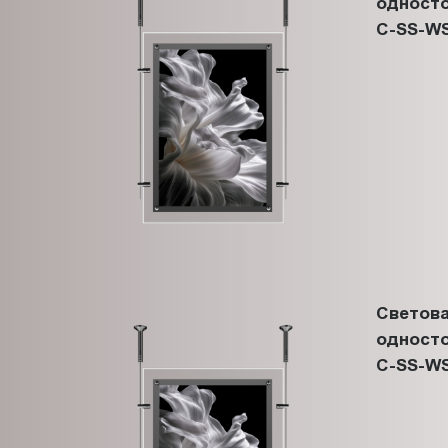
односто
C-SS-WS
Светова
односто
C-SS-WS