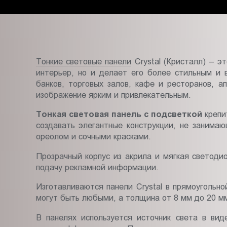
Пт.:
9.00-
18.00
Сб.,
Вс.:
Тонкие световые панели
Crystal (Кристалл) – э
выходной
интерьер, но и делает его более стильным и 
банков, торговых залов, кафе и ресторанов, 
изображение ярким и привлекательным.
Тонкая световая панель с подсветкой
крепи
создавать элегантные конструкции, не занима
ореолом и сочными красками.
Прозрачный корпус из акрила и мягкая светоди
подачу рекламной информации.
Изготавливаются панели Crystal в прямоугольн
могут быть любыми, а толщина от 8 мм до 20 м
В панелях используется источник света в ви