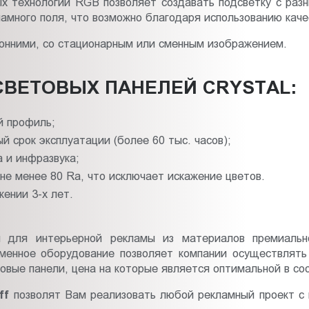
х технологий RGB позволяет создавать подсветку с раз
ламного поля, что возможно благодаря использованию ка
онними, со стационарным или сменным изображением.
ВЕТОВЫХ ПАНЕЛЕЙ CRYSTAL:
й профиль;
 срок эксплуатации (более 60 тыс. часов);
 и инфразвука;
е менее 80 Ra, что исключает искажение цветов.
ении 3-х лет.
и для интерьерной рекламы из материалов премиальн
еменное оборудование позволяет компании осуществлят
овые панели, цена на которые является оптимальной в со
ff
позволят Вам реализовать любой рекламный проект с