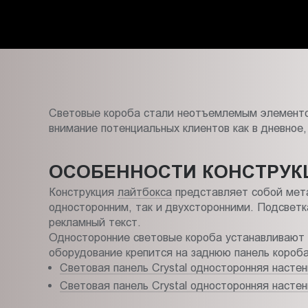
Пт.:
9.00-
18.00
Сб.,
Вс.:
выходной
Световые короба стали неотъемлемым элементом
внимание потенциальных клиентов как в дневное, 
ОСОБЕННОСТИ КОНСТРУК
Конструкция
лайтбокса
представляет собой мета
односторонним, так и двухсторонними. Подсвет
рекламный текст.
Односторонние световые короба устанавливают 
оборудование крепится на заднюю панель короба
Световая панель Crystal односторонняя насте
Световая панель Crystal односторонняя насте