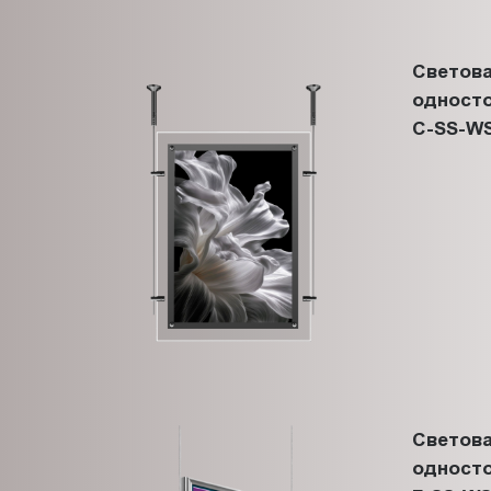
Светова
односто
C-SS-WS
Светова
односто