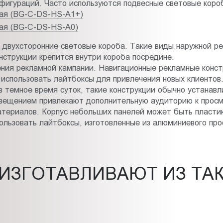
фигураций. Часто используются подвесные световые коро
ная (BG-C-DS-HS-A1+)
ная (BG-C-DS-HS-A0)
 двухсторонние световые короба. Такие виды наружной р
нструкции крепится внутри короба посредине.
ения рекламной кампании. Навигационные рекламные конст
использовать лайтбоксы для привлечения новых клиентов
 темное время суток, такие конструкции обычно устанавл
свещением привлекают дополнительную аудиторию к просм
териалов. Корпус небольших панелей может быть пластик
ользовать лайтбоксы, изготовленные из алюминиевого пр
ИЗГОТАВЛИВАЮТ ИЗ ТА