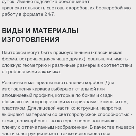
суток. Именно подсветка обеспечивает
Пт.:
привлекательность световых коробов, их бесперебойную
9.00-
работу в формате 24/7.
18.00
Сб.,
ВИДЫ И МАТЕРИАЛЫ
Вс.:
ИЗГОТОВЛЕНИЯ
выходной
Лайтбоксы
могут быть прямоугольными (классическая
форма, встречающаяся чаще других), овальными, иметь
сложную геометрию и различные размеры в соответствии
с требованиями заказчика.
Различны и материалы изготовления коробов. Для
изготовления каркаса выбирают стальной или
алюминиевый профили, которые по бокам и сзади
обшиваются непрозрачными материалами - композитом,
пластиком. Для лицевой части конструкции, напротив,
выбирают материалы со светопропускной способностью -
акрил, поликарбонат, на которые после наклеивают
пленку с отпечатанным изображением. В качестве лицевой
части конструкции может также использоваться