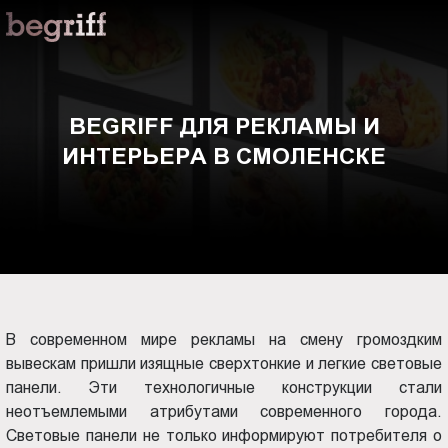
ООО
BEGRIFF
"Компания
Бегрифф"
для
Россия
Свердловская
рекламы
BEGRIFF ДЛЯ РЕКЛАМЫ И
обл.
ИНТЕРЬЕРА В СМОЛЕНСКЕ
620016
и
г.
Екатеринбург
интерьера
ул.
Амундсена,
в
д.
107,
Смоленске
оф.
В современном мире рекламы на смену громоздким
707
вывескам пришли изящные сверхтонкие и легкие световые
sales@begriff.ru
панели. Эти технологичные конструкции стали
+73433454747
неотъемлемыми атрибутами современного города.
RUB
Световые панели не только информируют потребителя о
Пн.-